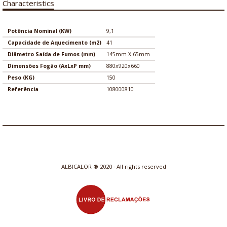
Characteristics
Potência Nominal (KW)
9,1
Capacidade de Aquecimento (m2)
41
Diâmetro Saída de Fumos (mm)
145mm X 65mm
Dimensões Fogão (AxLxP mm)
880x920x660
Peso (KG)
150
Referência
108000810
ALBICALOR ® 2020 · All rights reserved